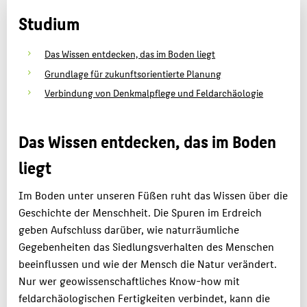
Studium
BEWERBUNG
PERSONEN
Das Wissen entdecken, das im Boden liegt
FACHBEREICH 5
Grundlage für zukunftsorientierte Planung
Verbindung von Denkmalpflege und Feldarchäologie
ZENTRALE SEITEN
PORTALE
Das Wissen entdecken, das im Boden
BERATUNG & SERVICE
liegt
ZENTRALEINRICHTUNGEN
Im Boden unter unseren Füßen ruht das Wissen über die
Geschichte der Menschheit. Die Spuren im Erdreich
geben Aufschluss darüber, wie naturräumliche
Gegebenheiten das Siedlungsverhalten des Menschen
beeinflussen und wie der Mensch die Natur verändert.
Nur wer geowissenschaftliches Know-how mit
feldarchäologischen Fertigkeiten verbindet, kann die